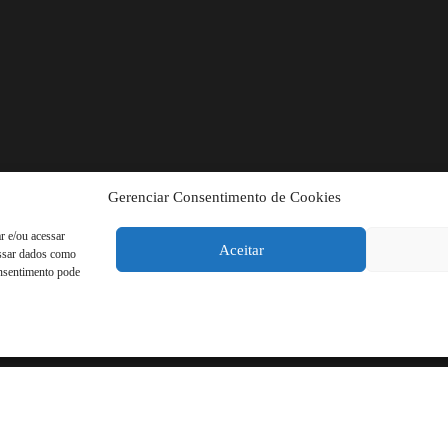
Gerenciar Consentimento de Cookies
r e/ou acessar
Aceitar
essar dados como
onsentimento pode