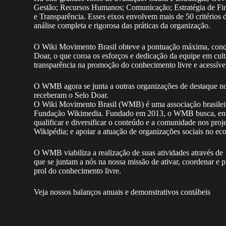
Gestão; Recursos Humanos; Comunicação; Estratégia de Fin
e Transparência. Esses eixos envolvem mais de 50 critérios 
análise completa e rigorosa das práticas da organização.
O Wiki Movimento Brasil obteve a pontuação máxima, con
Doar, o que coroa os esforços e dedicação da equipe em culti
transparência na promoção do conhecimento livre e acessível
O WMB agora se junta a outras organizações de destaque no c
receberam o Selo Doar.
O Wiki Movimento Brasil (WMB) é uma associação brasileira 
Fundação Wikimedia. Fundado em 2013, o WMB busca, entre
qualificar e diversificar o conteúdo e a comunidade nos pro
Wikipédia; e apoiar a atuação de organizações sociais no ec
O WMB viabiliza a realização de suas atividades através de
que se juntam a nós na nossa missão de ativar, coordenar e 
prol do conhecimento livre.
Veja nossos balanços anuais e demonstrativos contábeis
aqu