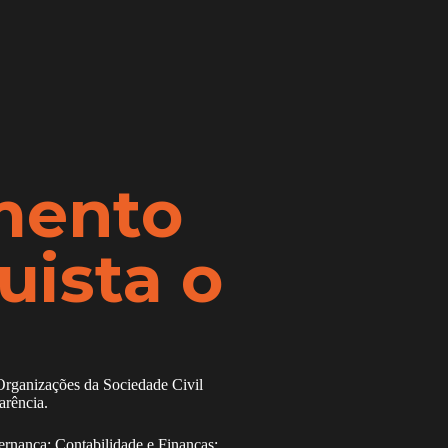
mento
uista o
Organizações da Sociedade Civil
arência.
ernança; Contabilidade e Finanças;