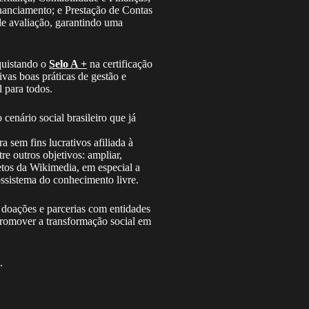
anciamento; e Prestação de Contas
de avaliação, garantindo uma
quistando o
Selo A +
na certificação
vas boas práticas de gestão e
 para todos.
enário social brasileiro que já
sem fins lucrativos afiliada à
 outros objetivos: ampliar,
jetos da Wikimedia, em especial a
ossistema do conhecimento livre.
 doações e parcerias com entidades
promover a transformação social em
i
.