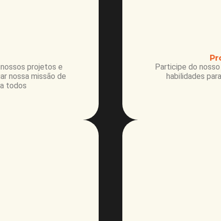
Pr
 nossos projetos e
Participe do nosso
uar nossa missão de
habilidades par
 a todos