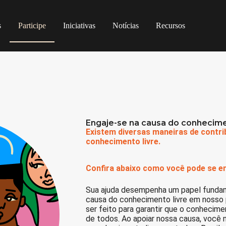
s
Participe
Iniciativas
Notícias
Recursos
Engaje-se na causa do conhecime
Existem diversas maneiras de contri
conhecimento livre.
Confira abaixo como você pode se en
Sua ajuda desempenha um papel funda
causa do conhecimento livre em nosso p
ser feito para garantir que o conhecim
de todos. Ao apoiar nossa causa, você n