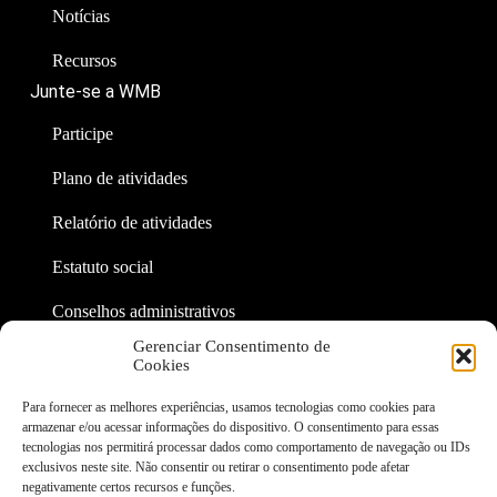
Notícias
Recursos
Junte-se a WMB
Participe
Plano de atividades
Relatório de atividades
Estatuto social
Conselhos administrativos
Contato
Gerenciar Consentimento de
Outros sites
Cookies
br.wikimedia.org
Para fornecer as melhores experiências, usamos tecnologias como cookies para
Página no Meta
armazenar e/ou acessar informações do dispositivo. O consentimento para essas
tecnologias nos permitirá processar dados como comportamento de navegação ou IDs
exclusivos neste site. Não consentir ou retirar o consentimento pode afetar
Outros canais de comunicação
negativamente certos recursos e funções.