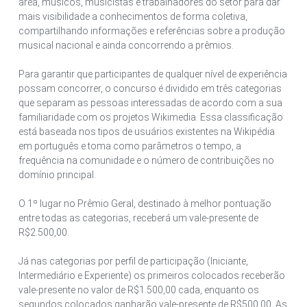
área, músicos, musicistas e trabalhadores do setor para dar
mais visibilidade a conhecimentos de forma coletiva,
compartilhando informações e referências sobre a produção
musical nacional e ainda concorrendo a prêmios.
Para garantir que participantes de qualquer nível de experiência
possam concorrer, o concurso é dividido em três categorias
que separam as pessoas interessadas de acordo com a sua
familiaridade com os projetos Wikimedia. Essa classificação
está baseada nos tipos de usuários existentes na Wikipédia
em português e toma como parâmetros o tempo, a
frequência na comunidade e o número de contribuições no
domínio principal.
O 1º lugar no Prêmio Geral, destinado à melhor pontuação
entre todas as categorias, receberá um vale-presente de
R$2.500,00.
Já nas categorias por perfil de participação (Iniciante,
Intermediário e Experiente) os primeiros colocados receberão
vale-presente no valor de R$1.500,00 cada, enquanto os
segundos colocados ganharão vale-presente de R$500,00. As