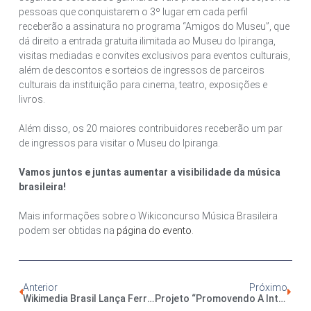
pessoas que conquistarem o 3º lugar em cada perfil
receberão a assinatura no programa “Amigos do Museu”, que
dá direito a entrada gratuita ilimitada ao Museu do Ipiranga,
visitas mediadas e convites exclusivos para eventos culturais,
além de descontos e sorteios de ingressos de parceiros
culturais da instituição para cinema, teatro, exposições e
livros.
Além disso, os 20 maiores contribuidores receberão um par
de ingressos para visitar o Museu do Ipiranga.
Vamos juntos e juntas aumentar a visibilidade da música
brasileira!
Mais informações sobre o Wikiconcurso Música Brasileira
podem ser obtidas na
página do evento
.
Anterior
Próximo
Wikimedia Brasil Lança Ferramenta Para Grupos De Pesquisa Na Wikiversidade
Projeto “Promovendo A Integridade Da Informação Sobre Eventos Climáticos Extremos Com A Wikipédia E O Wikidata” É Aprovado Pela UNESCO