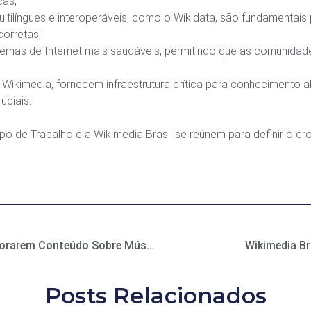
cas;
ultilíngues e interoperáveis, como o Wikidata, são fundamentais 
orretas;
emas de Internet mais saudáveis, permitindo que as comunida
 Wikimedia, fornecem infraestrutura crítica para conhecimento abe
uciais.
upo de Trabalho e a Wikimedia Brasil se reúnem para definir o 
Concurso Premiará Participantes Que Melhorarem Conteúdo Sobre Música Brasileira Na Wikipédia
Wikimedia B
Posts Relacionados