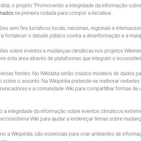
dital, o projeto “Promovendo a integridade da informação sob
onados
na primeira rodada para compor a iniciativa.
es sem fins lucrativos locais, nacionais, regionais e internaci
ra fortalecer o debate público contra a desinformação e a mani
ções sobre eventos e mudanças climáticas nos projetos Wikimedi
e esta área através de plataformas que integram o ecossistem
versas frentes. No Wikidata serão criados modelos de dados pa
ão sobre o assunto. Na Wikipédia pretende-se melhorar verbetes
nicadores e a comunidade Wiki para compartilhar formas de u
 a integridade da informação sobre eventos climáticos extrem
 ecossistema Wiki para ajudar a endereçar temas sobre mudanç
 a Wikipédia, são essenciais para criar ambientes de informaçã